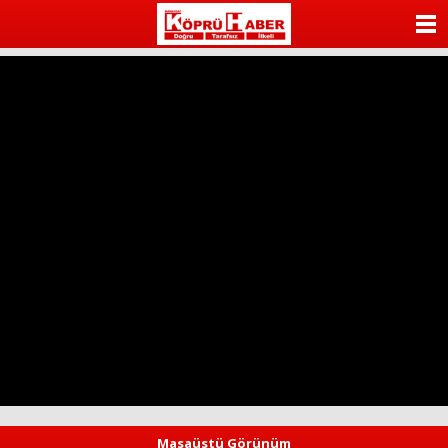
ANASAYFA
KATEGORİLER
YAZARLAR
ANKETLER
FOTO GALERİ
VİDEO GALERİ
KÜNYE
İLETİŞİM
Masaüstü Görünüm