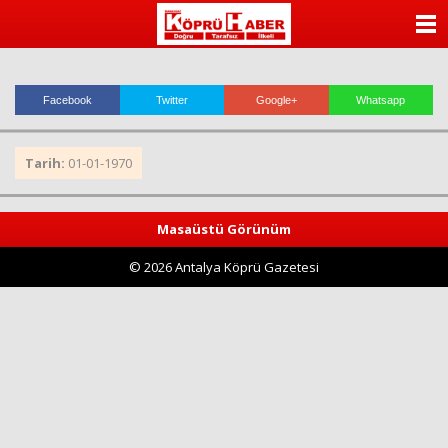
ANASAYFA
KATEGORİLER
Facebook
Twitter
Google+
Whatsapp
YAZARLAR
Tarih:
01-01-1970
ANKETLER
FOTO GALERİ
Masaüstü Görünüm
© 2026 Antalya Köprü Gazetesi
VİDEO GALERİ
KÜNYE
İLETİŞİM