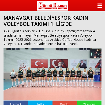
ANASAYFA
MANAVGAT BELEDİYESPOR KADIN
KATEGORİLER
VOLEYBOL TAKIMI 1. LİG’DE
YAZARLAR
AXA Sigorta Kadınlar 2. Lig Final Grubu’nu geçtiğimiz sezon 4.
sırada tamamlayan Manavgat Belediyespor Kadın Voleybol
Takımı, 2025-2026 sezonunda Arabica Coffee House Kadınlar
ANKETLER
Voleybol 1. Liginde mücadele etme hakkı kazandı.
FOTO GALERİ
VİDEO GALERİ
KÜNYE
İLETİŞİM
Facebook
Twitter
Google+
Whatsapp