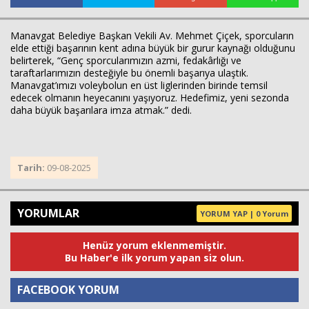
Manavgat Belediye Başkan Vekili Av. Mehmet Çiçek, sporcuların
elde ettiği başarının kent adına büyük bir gurur kaynağı olduğunu
Haberin Doğru Adresi.
belirterek, “Genç sporcularımızın azmi, fedakârlığı ve
taraftarlarımızın desteğiyle bu önemli başarıya ulaştık.
Manavgat’ımızı voleybolun en üst liglerinden birinde temsil
edecek olmanın heyecanını yaşıyoruz. Hedefimiz, yeni sezonda
daha büyük başarılara imza atmak.” dedi.
Tarih:
09-08-2025
YORUMLAR
YORUM YAP | 0 Yorum
Henüz yorum eklenmemiştir.
Bu Haber'e ilk yorum yapan siz olun.
FACEBOOK YORUM